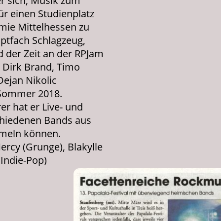
er sich, Musik zum
ür einen Studienplatz
mie Mittelhessen zu
ptfach Schlagzeug,
 der Zeit an der RPJam
 Dirk Brand, Timo
Dejan Nikolic
 Sommer 2018.
er hat er Live- und
chiedenen Bands aus
meln können.
rcy (Grunge), Blakylle
(Indie-Pop)