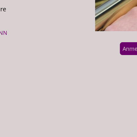
hre
NN
Anme